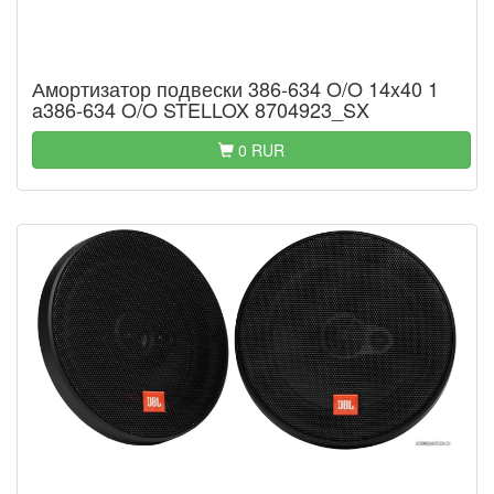
Амортизатор подвески 386-634 O/O 14x40 1
a386-634 O/O STELLOX 8704923_SX
0 RUR