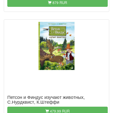
879 RUR
Петсон и Финдус изучают животных,
С.Нурдквист, К.Штеффи
479.99 RUR