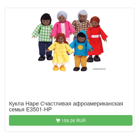
Кукла Hape Счастливая афроамериканская
семья E3501-HP
159.26 RUR