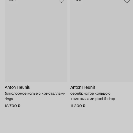
Anton Heunis
Anton Heunis
биколорное колье с кристаллами
серебристое кольцо с
rings
кристаллами pixel & drop
18 700 ₽
11 300 ₽