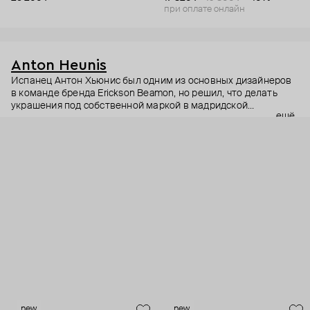
при оплате онлайн
Anton Heunis
Испанец Антон Хьюнис был одним из основных дизайнеров
в команде бренда Erickson Beamon, но решил, что делать
украшения под собственной маркой в мадридской
ещё
мастерской – это интереснее. Профессиональный ювелир,
эксперт в обработке золота и серебра, Хьюнис любит
старинные украшения и создает экспрессивные коллекции с
африканскими и испанскими мотивами – страсти в них
предостаточно.
new
new