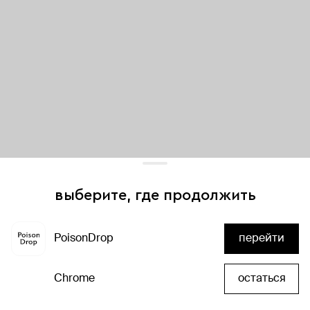
выберите, где продолжить
Для хорошей работы сайта мы используем файлы cookies
и сервисы аналитики. Продолжая его использование,
PoisonDrop
перейти
вы соглашаетесь с нашим
положением об обработке
добавить в корзину
персональных данных
Chrome
остаться
хорошо